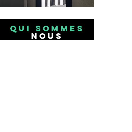
QUI SOMMES
NOUS
Tel.
+336 63 88 97 68
Mail :
lecollet@gmail.com
28 Rue de la Paix
42650 ST JEAN BONNEFONDS
FRANCE
CONTAC