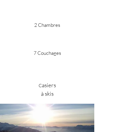
2 Chambres
7 Couchages
asiers
C
à skis